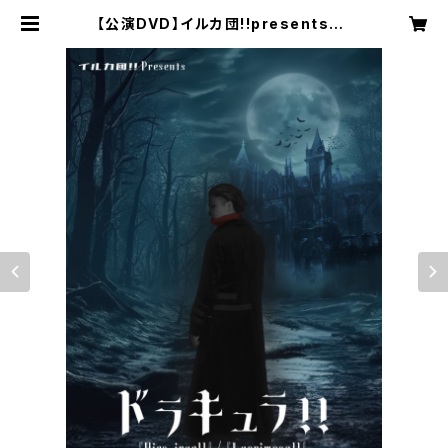
【公演DVD】イルカ団!!presents「ド
ラキュラ!!」『Dies irae!!』＆『Lacri
mosa!!』 | イルカ団!!公式オンライ
ンショップ