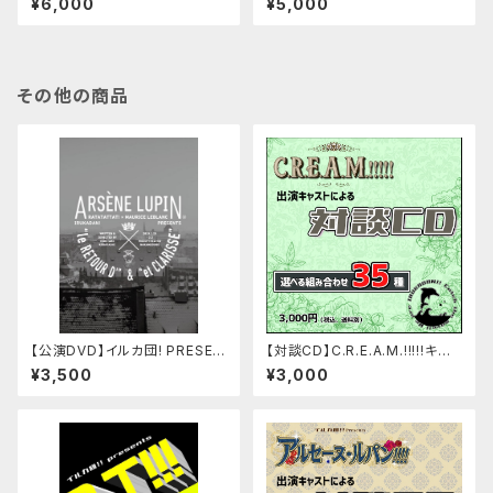
¥6,000
¥5,000
トリカ」
その他の商品
【公演DVD】イルカ団! PRESEN
【対談CD】C.R.E.A.M.!!!!!キャ
TS RATATATTAT!×モーリス・
スト対談CD
¥3,500
¥3,000
ルブラン ARSÈNE LUPIN 2e
『le RETOUR D'』＆『et CLARI
SSE』