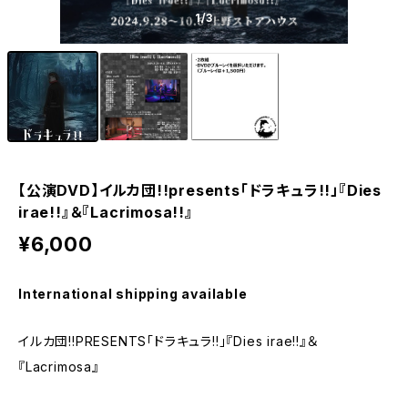
1
/3
【公演DVD】イルカ団!!presents「ドラキュラ!!」『Dies
irae!!』＆『Lacrimosa!!』
¥6,000
International shipping available
イルカ団!!PRESENTS「ドラキュラ!!」『Dies irae!!』＆
『Lacrimosa』