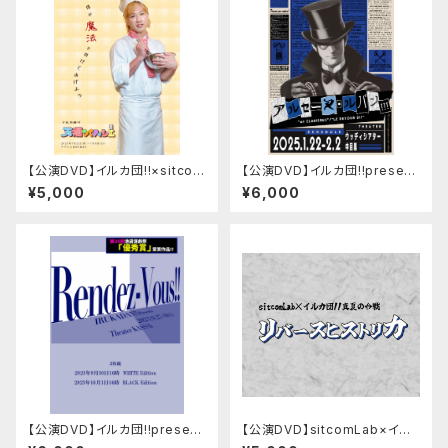
【公演DVD】イルカ団!!×sitcom
【公演DVD】イルカ団!!present
Lab×✕collaboLab 真夏のシ
s「アルセーヌ・ルパン!!!」『et CL
¥5,000
¥6,000
ットコム祭り「天爛のパティシエ」
ARISSE!!』&『le RETOUR D!!』
【公演DVD】イルカ団!!present
【公演DVD】sitcomLab×イル
s「Rendez-Vous!!」
カ団!! 真夏の合戦「リバースヒス