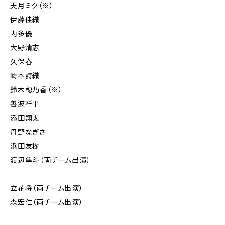
天月ミク（※）
伊藤佳織
内多優
大野清志
久保春
崎本詩織
鈴木穂乃香（※）
善波祥平
添田翔太
丹野なぎさ
浜田友樹
渡辺隼斗（両チーム出演）
立花将（両チーム出演）
森宏仁（両チーム出演）