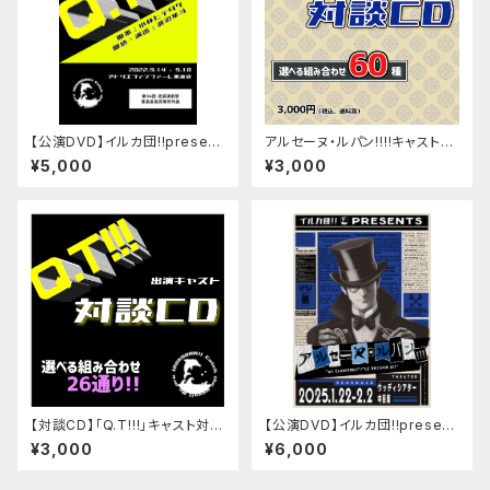
【公演DVD】イルカ団!!present
アルセーヌ・ルパン!!!!キャスト対
s「Q.T!!!」
談CD（No.1～40）
¥5,000
¥3,000
【対談CD】「Q.T!!!」キャスト対談
【公演DVD】イルカ団!!present
CD
s「アルセーヌ・ルパン!!!」『et CL
¥3,000
¥6,000
ARISSE!!』&『le RETOUR D!!』