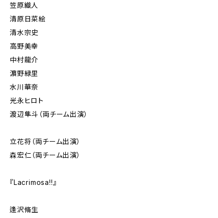
笠原織人
清原日菜絵
清水宗史
高野美幸
中村龍介
濵野緑里
水川華奈
光永ヒロト
渡辺隼斗（両チーム出演）
立花将（両チーム出演）
森宏仁（両チーム出演）
『Lacrimosa!!』
逢沢脩生