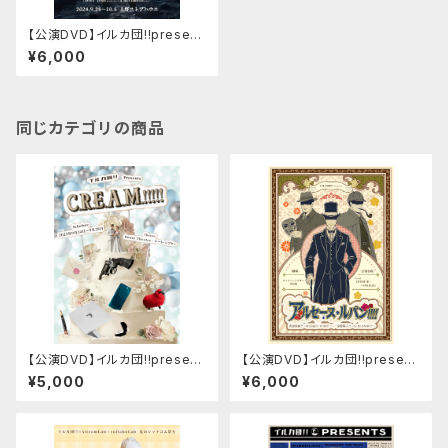
【公演DVD】イルカ団!!present
s「ドラキュラ!!」『Dies irae!!』＆
¥6,000
『Lacrimosa!!』
同じカテゴリの商品
【公演DVD】イルカ団!!present
【公演DVD】イルカ団!!present
s「C.R.E.A.M!!!!!」
s「アルセーヌ・ルパン!!!!」『黄金
¥5,000
¥6,000
仮面!!～MASQUE D'OR!!～』
＆『金髪婦人!!～la BLONDE!!
～』