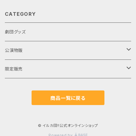
CATEGORY
劇団グッズ
公演物販
公演DVD
限定販売
公演パンフレット
公演期間限定販売
商品一覧に戻る
ブロマイド
クラウドファンディング
対談CD
© イルカ団!!公式オンラインショップ
Powered by