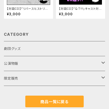
【対談CD】「リバースヒストリカ」
【対談CD】「Q.T!!!」キャスト対談
キャスト対談CD：１～３２
CD
¥3,000
¥3,000
CATEGORY
劇団グッズ
公演物販
公演DVD
限定販売
公演パンフレット
公演期間限定販売
商品一覧に戻る
ブロマイド
クラウドファンディング