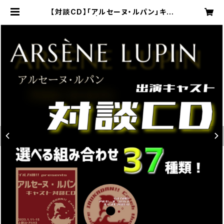
【対談CD】「アルセーヌ・ルパン」キャ
スト対談CD | イルカ団!!公式オンラ
インショップ