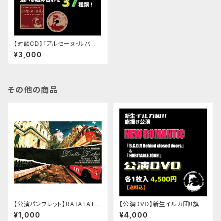
【対談CD】「アルセーヌ・ルパン」
キャスト対談CD
¥3,000
その他の商品
【公演パンフレット】RATATATT
【公演DVD】新生イルカ団!!旗揚
AT! Vol.7 DOUBLE DECKER!
げ公演「NEW ROMANTIC」『B.
¥1,000
¥4,000
『Q.T!』&『ScrewYou!!』
C.D.!! Behind closed door