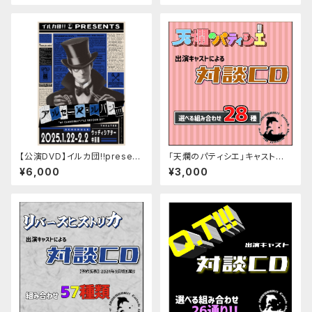
s』&『HABITABLE ZONE!』
【公演DVD】イルカ団!!present
「天爛のパティシエ」キャスト対
s「アルセーヌ・ルパン!!!」『et CL
談CD
¥6,000
¥3,000
ARISSE!!』&『le RETOUR D!!』