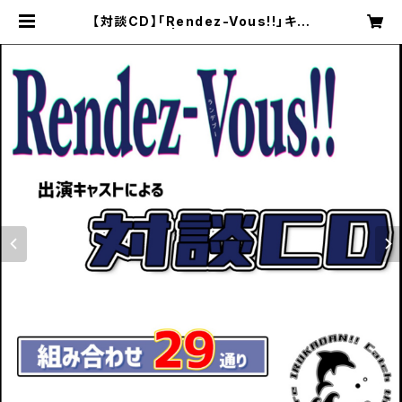
【対談CD】「Rendez-Vous!!」キャ
スト対談CD | イルカ団!!公式オンラ
インショップ