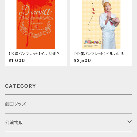
【公演パンフレット】イルカ団!PR
【公演パンフレット】イルカ団!!×s
ESENTS RATATATTAT!×ブラ
itcomLab×✕collaboLab 真
¥1,000
¥2,500
ム・ストーカー DRACULA『Di
夏のシットコム祭り「天爛のパテ
es irae!』&『Lacrimosa!』
ィシエ」
CATEGORY
劇団グッズ
公演物販