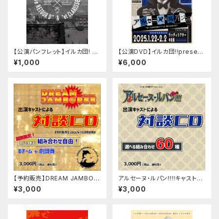
【公演パンフレット】イルカ団! P
【公演DVD】イルカ団!!present
RESENTS RATATATTAT!×モ
s「アルセーヌ・ルパン!!!」『et CL
¥1,000
¥6,000
ーリス・ルブラン ARSÈNE LU
ARISSE!!』&『le RETOUR D!!』
PIN 2e 『le RETOUR D'』＆『e
t CLARISSE』
【予約販売】DREAM JAMBOR
アルセーヌ・ルパン!!!!キャスト対
EEキャスト対談CD＜Bチーム＋
談CD（No.1～40）
¥3,000
¥3,000
劇団員＞